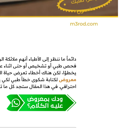
ن
دائماً ما ننظر إلى الأطباء أنهم ملائكة
فحص طبي أو تشخيص أو حتى اثناء عملية
يخطؤا، لكن هناك أخطاء تعرض حياة ا
م
معروض
لكتابة شكوى خطأ طبي لكي 
احترافي. في هذا المقال ستجد كل ما ت
و
ذ