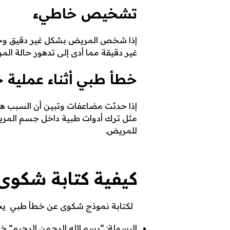
تشخيص خاطيء
إذا شخص المريض بشكل غير دقيق وخا
غير دقيقة مما أدى إلى تدهور حالة ال
خطأ طبي أثناء عملية 
إذا حدثت مضاعفات وتبين أن السبب ه
مثل ترك أدوات طبية داخل جسم المريض
للمريض.
كيفية كتابة شكو
لكتابة نموذج شكوى عن خطأ طبي يجب 
البسملة: “بسم الله الرحمن الرحيم” خ