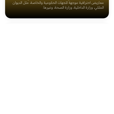
معاريض احترافية موجهة للجهات الحكومية والخاصة، مثل الديوان
الملكي، وزارة الداخلية، وزارة الصحة، وغيرها.
كيف يمكنني طلب خدمة كتابة المعاريض؟
يمكنك طلب الخدمة من خلال موقعنا الإلكتروني عن طريق ملء
نموذج الطلب وتقديم المعلومات المطلوبة. سنقوم بمراجعة طلبك
ما هي المعلومات التي أحتاج لتقديمها لكتابة
والبدء في كتابة المعروض.
المعروض؟
ستحتاج إلى تقديم معلومات أساسية مثل اسمك، الجهة الموجه
إليها المعروض، نوع الطلب أو الشكوى، وأي تفاصيل إضافية ترغب
كم يستغرق وقت كتابة المعروض؟
في تضمينها في المعروض.
نحن نحرص على تقديم خدماتنا بسرعة ودقة. عادةً ما يستغرق كتابة
المعروض 3 - 6 ساعات من استلام الطلب ، حسب تفاصيل الطلب
هل يمكنني مراجعة المعروض قبل التسليم النهائي؟