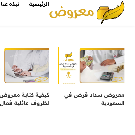
الرئيسية
نبذه عنا
معروض
صيغ معروض بجميع أنواعها بطرق إبداعية ومتنوعة معروض قوي ومؤثر
معروض سداد قرض في
كيفية كتابة معروض
السعودية
لظروف عائلية فعال