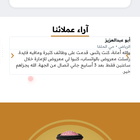
آراء عملائنا
أبو عبدالعزيز
محمد
الرياض • حي الملقا
جدة •
والله أمانة، كنت يائس. قدمت على وظائف كثيرة ومافيه فايدة.
خدمة 
راسلت معروض بالواتساب، كتبوا لي معروض للإمارة خلال
يعرف 
ساعتين فقط. بعد 3 أسابيع جاني اتصال من الجهة. الله يجزاهم
والفج
خير.