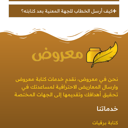
كيف أرسل الخطاب للجهة المعنية بعد كتابته؟
معروض
صيغ معروض بجميع أنواعها بطرق إبداعية ومتنوعة معروض قوي ومؤثر
نحن في معروض، نقدم خدمات كتابة معروض
وارسال المعاريض الاحترافية لمساعدتك في
تحقيق أهدافك وتقديمها إلى الجهات المختصة
خدماتنا
كتابة برقيات