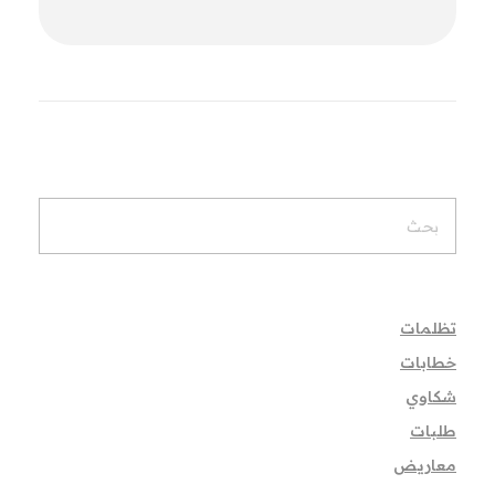
تظلمات
خطابات
شكاوي
طلبات
معاريض