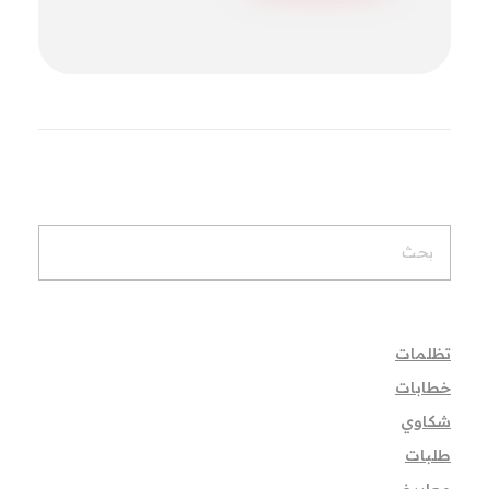
تظلمات
خطابات
شكاوي
طلبات
معاريض