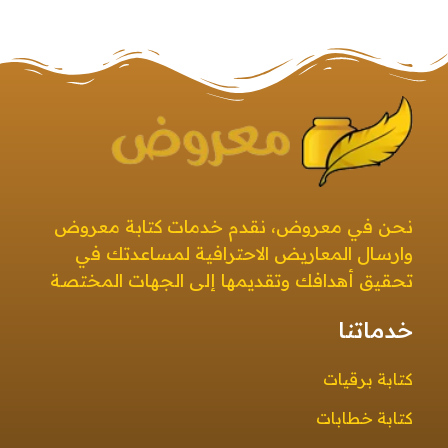
معروض
صيغ معروض بجميع أنواعها بطرق إبداعية ومتنوعة معروض قوي ومؤثر
نحن في معروض، نقدم خدمات كتابة معروض
وارسال المعاريض الاحترافية لمساعدتك في
تحقيق أهدافك وتقديمها إلى الجهات المختصة
خدماتنا
كتابة برقيات
كتابة خطابات