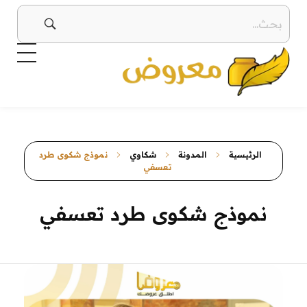
معروض
صيغ معروض بجميع أنواعها بطرق إبداعية ومتنوعة معروض قوي ومؤثر
الرئيسية
المدونة
شكاوي
نموذج شكوى طرد
تعسفي
نموذج شكوى طرد تعسفي