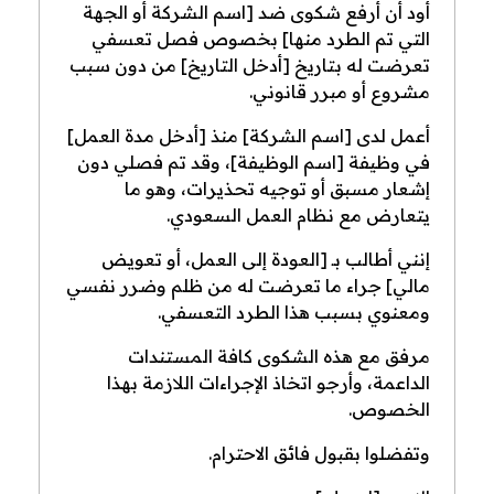
أود أن أرفع شكوى ضد [اسم الشركة أو الجهة
التي تم الطرد منها] بخصوص فصل تعسفي
تعرضت له بتاريخ [أدخل التاريخ] من دون سبب
مشروع أو مبرر قانوني.
أعمل لدى [اسم الشركة] منذ [أدخل مدة العمل]
في وظيفة [اسم الوظيفة]، وقد تم فصلي دون
إشعار مسبق أو توجيه تحذيرات، وهو ما
يتعارض مع نظام العمل السعودي.
إنني أطالب بـ [العودة إلى العمل، أو تعويض
مالي] جراء ما تعرضت له من ظلم وضرر نفسي
ومعنوي بسبب هذا الطرد التعسفي.
مرفق مع هذه الشكوى كافة المستندات
الداعمة، وأرجو اتخاذ الإجراءات اللازمة بهذا
الخصوص.
وتفضلوا بقبول فائق الاحترام.