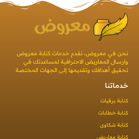
معروض
صيغ معروض بجميع أنواعها بطرق إبداعية ومتنوعة معروض قوي ومؤثر
نحن في معروض، نقدم خدمات كتابة معروض
وارسال المعاريض الاحترافية لمساعدتك في
تحقيق أهدافك وتقديمها إلى الجهات المختصة
خدماتنا
كتابة برقيات
كتابة خطابات
كتابة شكاوى
كتابة معاريض