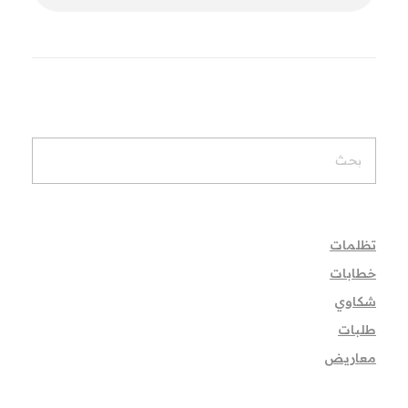
تظلمات
خطابات
شكاوي
طلبات
معاريض