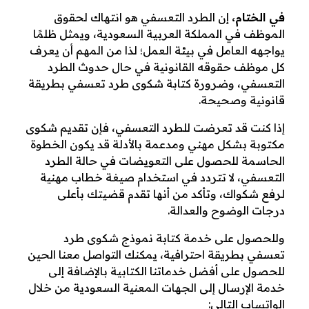
في الختام،
إن الطرد التعسفي هو انتهاك لحقوق
الموظف في المملكة العربية السعودية، ويمثل ظلمًا
يواجهه العامل في بيئة العمل؛ لذا من المهم أن يعرف
كل موظف حقوقه القانونية في حال حدوث الطرد
التعسفي، وضرورة كتابة شكوى طرد تعسفي بطريقة
قانونية وصحيحة.
إذا كنت قد تعرضت للطرد التعسفي، فإن تقديم شكوى
مكتوبة بشكل مهني ومدعمة بالأدلة قد يكون الخطوة
الحاسمة للحصول على التعويضات في حالة الطرد
التعسفي، لا تتردد في استخدام صيغة خطاب مهنية
لرفع شكواك، وتأكد من أنها تقدم قضيتك بأعلى
درجات الوضوح والعدالة.
وللحصول على خدمة كتابة نموذج شكوى طرد
تعسفي بطريقة احترافية، يمكنك التواصل معنا الحين
للحصول على أفضل خدماتنا الكتابية بالإضافة إلى
خدمة الإرسال إلى الجهات المعنية السعودية من خلال
الواتساب التالي: