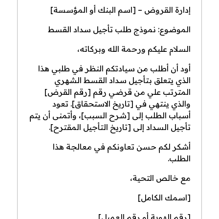
إدارة القروض – [اسم البنك أو المؤسسة]
الموضوع: نموذج طلب تأجيل سداد القسط
السلام عليكم ورحمة الله وبركاته،
أود أن أطلب من سيادتكم النظر في طلبي هذا
الذي يتعلق بتأجيل سداد القسط الشهري
المترتب علي من قرضي رقم [رقم القرض]
والذي ينتهي في [تاريخ الاستحقاق]. تعود
أسباب الطلب إلى [شرح السبب]، وأتمنى أن يتم
تأجيل السداد إلى [تاريخ التأجيل المقترح].
أشكر لكم حسن تعاونكم في معالجة هذا
الطلب.
مع خالص التحية،
[اسمك الكامل]
[رقم الهوية أو رقم العميل]