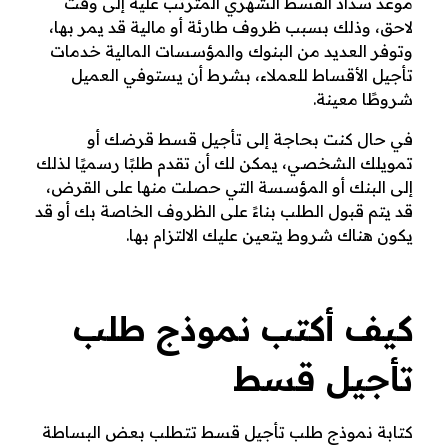
موعد سداد القسط الشهري المترتب عليه إلى وقت
س
لاحق، وذلك بسبب ظروف طارئة أو مالية قد يمر بها،
وتوفر العديد من البنوك والمؤسسات المالية خدمات
ط
تأجيل الأقساط للعملاء، بشرط أن يستوفي العميل
شروطًا معينة.
ج
في حال كنت بحاجة إلى تأجيل قسط قرضك أو
ا
تمويلك الشخصي، يمكن لك أن تقدم طلبًا رسميًا لذلك
إلى البنك أو المؤسسة التي حصلت منها على القرض،
ه
قد يتم قبول الطلب بناءً على الظروف الخاصة بك أو قد
يكون هناك شروط يتعين عليك الالتزام بها.
ز
ل
كيف أكتب نموذج طلب
ل
تأجيل قسط
ط
ب
كتابة نموذج طلب تأجيل قسط تتطلب بعض البساطة