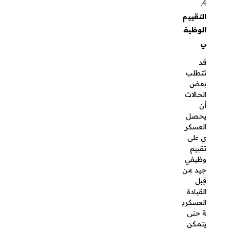
وظيفي
جيد من
قِبل
القيادة
العسكرية
حتى
يتمكن من
التقاعد
المبكر،
ويهدف
هذا الشرط
إلى التأكد
من أن
التقاعد لا
يتم بسبب
أداء
ضعيف،
بل بناءً
على رغبة