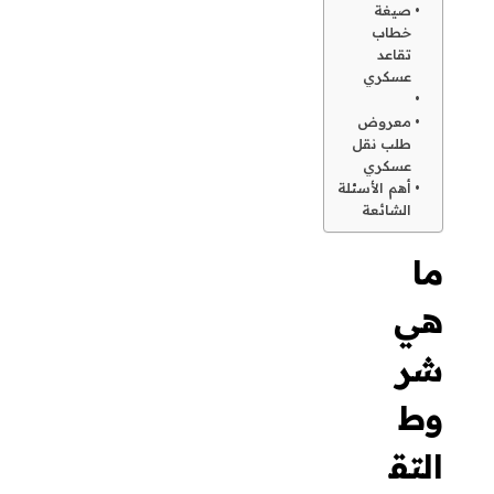
أهم الأسئلة
الشائعة
ما
هي
شرو
ط
التقا
عد
المب