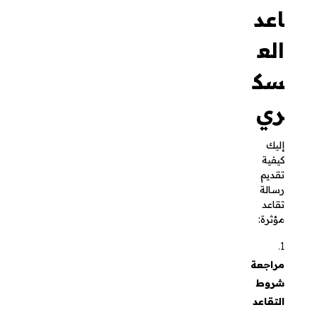
كافة
الشروط
اللازمة؛ إذ
يجب أن
تكون قد
أكملت
المدة
المطلوبة
من
الخدمة
العسكرية
أو بلغت
السن
المحددة
للتقاعد،
كما يجب
عليك
التأكد من
أنك لا تزال