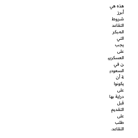
يمكن
ني
تقدي
م
طلب
التقا
عد
العس
كري