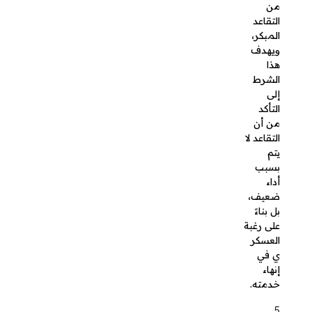
العسكري
في إنهاء
خدمته.
التقديم
بطلب
التقاعد
المبكر
من شروط
التقاعد
المبكر أن
يقدم
العسكري
طلبًا
رسميًا
يتضمن
رغبته في