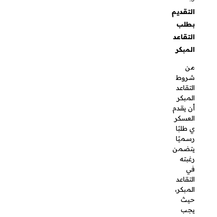
التقاعد
المبكر،
حيث يجب
على
العسكري
تقديم
معروض
عسكري
يتضمن
المعلومات
الشخصية
والوظيفية
، مع
توضيح
الأسباب
التي
تجعله
يرغب في
التقاعد