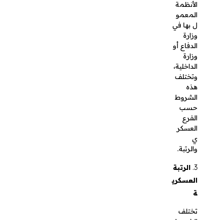
حسب
الفرع
العسكري
والرتبة.
الرتبة
العسكرية
تختلف
الشروط
وفقًا
للرتبة
العسكرية
التي
يشغلها
الموظف،
على سبيل
المثال قد
تكون