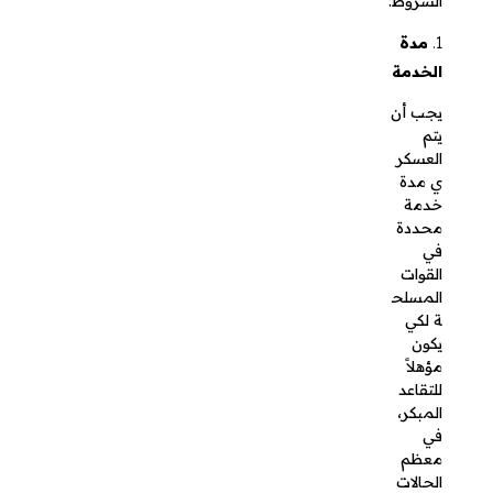
يتم
العسكري
مدة خدمة
محددة في
القوات
المسلحة
لكي يكون
مؤهلاً
للتقاعد
المبكر،
في معظم
الحالات
يُشترط أن
يكون قد
أكمل ما لا
يقل عن 18
عامًا من
الخدمة
الفعلية،