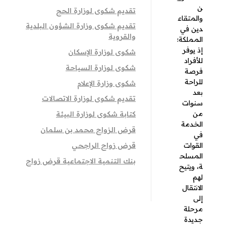
للأفراد
ع
شكوى لوزارة السياحة
فرصة
شكوى وزارة الإعلام
س
للراحة بعد
تقديم شكوى لوزارة الاتصالات
سنوات
ك
من
كتابة شكوى لوزارة البيئة
الخدمة
قرض الزواج محمد بن سلمان
ر
في القوات
قرض زواج الراجحي
المسلحة،
ي
ويتيح لهم
بنك التنمية الاجتماعية قرض زواج
الانتقال
إلى مرحلة
جديدة في
حياتهم،
لكن الأمر لا
يقتصر
فقط على
التوقف
عن العمل؛
بل يتطلب