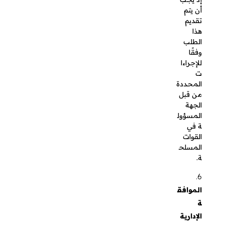
تتم
الموافقة
على طلب
التقاعد
المبكر من
قبل الجهة
المعنية
في
المؤسسة
العسكرية،
مثل وزارة
الدفاع أو
وزارة
الداخلية.
على الرغم
من أن
معظم
العسكريي
ن