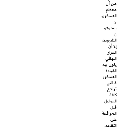
المبكر
التي يجب
على
العسكريي
ن في
السعودية
أن يكونوا
على دراية
بها قبل
التقديم
على طلب
التقاعد.
كيف