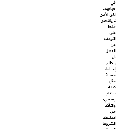
إجراءات
معينة،
مثل كتابة
خطاب
رسمي،
والتأكد من
استيفاء
الشروط
المطلوبة،
وكذلك
تجهيز
المستندا
ت اللازمة؛
لذا نتناول
العديد من
النقاط
الهامة
حول
التقاعد