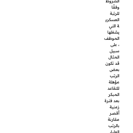
بعض
الرتب
مؤهلة
للتقاعد
المبكر بعد
فترة
زمنية
أقصر
مقارنة
بالرتب
العليا،
عموماً
يكون
العسكريو
ن في
الرتب
العليا (مثل
الضباط)