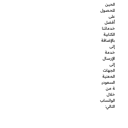
المعنية
السعودية
من خلال
الواتساب
التالي:
جدول
المحتويات
ما هي
شروط
التقاعد
المبكر
للعسكريين؟
كيف
يمكنني
تقديم طلب