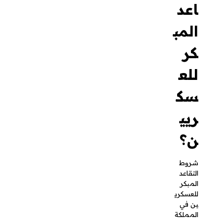
كر
للع
سكر
يين؟
شروط
التقاعد
المبكر
للعسكريي
ن في
المملكة
العربية
السعودية
تحددها
الأنظمة
العسكرية