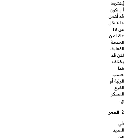
لكن قد
يختلف
هذا حسب
الرتبة أو
الفرع
العسكري.
العمر
في العديد
من
الحالات،
يحدد سن
معين
لتمكن
العسكري
من التقاعد
المبكر،
على سبيل