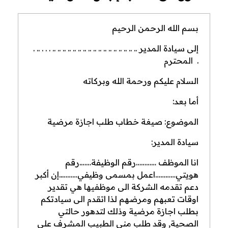
بسم الله الرحمن الرحيم
إلى سيادة المدير .. .. .. .. .. .. .. .. .. .. .. .. .. .. .. .. .. . . . .. .
. المحترم
السلام عليكم ورحمة الله وبركاته
أما بعد:
الموضوع: صيغة خطاب طلب اجازة مرضية
سيادة المدير:
انا الموظف …………رقم الوظيفة…….رقم
هويتي…………اعمل بمسمى وظيفي………..إن أكبر
دعم تقدمه الشركة الى موظفيها هي تقدير
اوقات تعبهم ومرضهم لذا اتقدم الى سيادتكم
بطلب اجازة مرضية وذلك لتدهور حالتي
الصحية, وقد طلب مني الطبيب المشرف على