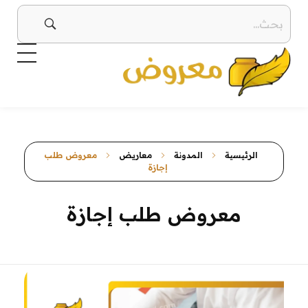
معروض
صيغ معروض بجميع أنواعها بطرق إبداعية ومتنوعة معروض قوي ومؤثر
الرئيسية
المدونة
معاريض
معروض طلب
إجازة
معروض طلب إجازة