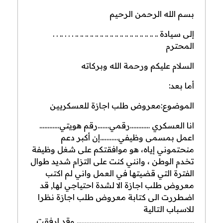
بسم الله الرحمن الرحيم
إلى سيادة .. .. .. .. .. .. .. .. .. .. .. .. .. .. .. .. .. . . . .. . .
المحترم
السلام عليكم ورحمة الله وبركاته
أما بعد:
الموضوع:
معروض طلب اجازة للعسكريين
انا العسكري …………رقمي…….رقم هويتي…………
اعمل بمسمى وظيفي………..إن أكبر دعم
منحتموني إياه، هو موافقتكم على شغل وظيفة
تخدم الوطن ، وانني كنت على التزام شديد طوال
الفترة التي قضيتها في العمل واني لم اكتب
معروض طلب اجازة الا لشدة احتياجي لها, قد
اضطررت الى كتابة معروض طلب اجازة نظرا
للاسباب التالية
…………………………………………………………….. وقد ارفقت