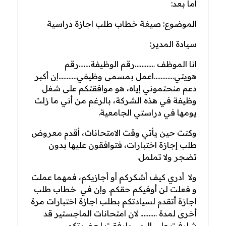
أما بعد:
الموضوع: صيغة خطاب طلب اجازة دراسية
سيادة المدير:
انا الموظف …………رقم الوظيفة…….رقم
هويتي…………اعمل بمسمى وظيفي………..إن أكبر
دعم منحتموني إياه، هو موافقتكم على شغل
وظيفة في هذه الشركة، بالرغم من أني ما زلت
يومها في دراستي الجامعية.
وكنت حين يأتي وقت الامتحانات، أقدم معروض
طلب إجازة اختبارات، فتوافقون عليها بدون
تضجر ولا تململ.
ولا أدري كيف أشكركم أو أجازيكم، فمهما عملت
و فعلت لن أوفيكم حقكم. وإن في خطاب طلب
اجازة أتقدم لسيادتكم بطلب اجازة اختبارات مرة
أخرى لمدة ………. لان امتحانات الماجستير قد
شارفت على البدء, وارفقت لحضرتكم