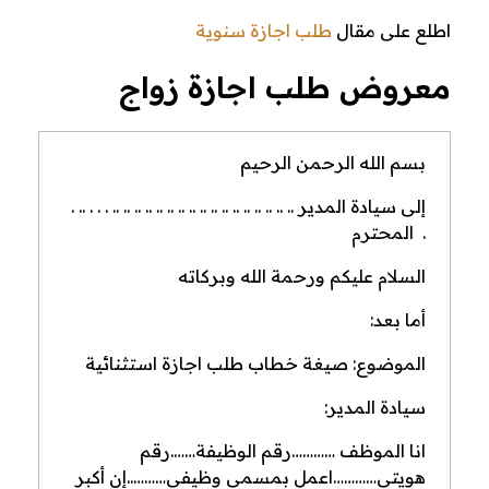
اطلع على مقال
طلب اجازة سنوية
معروض طلب اجازة زواج
بسم الله الرحمن الرحيم
إلى سيادة المدير .. .. .. .. .. .. .. .. .. .. .. .. .. .. .. .. .. . . . .. .
. المحترم
السلام عليكم ورحمة الله وبركاته
أما بعد:
الموضوع: صيغة خطاب طلب اجازة استثنائية
سيادة المدير:
انا الموظف …………رقم الوظيفة…….رقم
هويتي…………اعمل بمسمى وظيفي………..إن أكبر