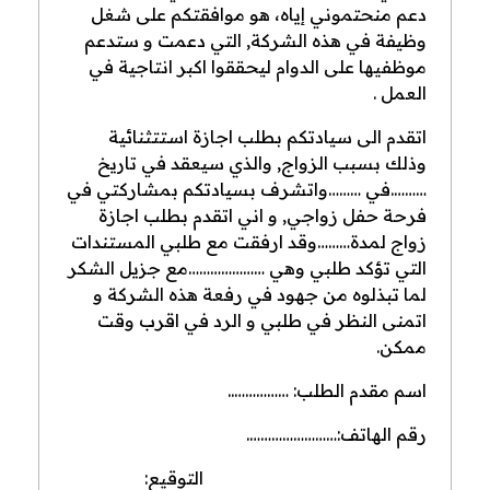
دعم منحتموني إياه، هو موافقتكم على شغل
وظيفة في هذه الشركة, التي دعمت و ستدعم
موظفيها على الدوام ليحققوا اكبر انتاجية في
العمل .
اتقدم الى سيادتكم بطلب اجازة استتثنائية
وذلك بسبب الزواج, والذي سيعقد في تاريخ
……….في ………واتشرف بسيادتكم بمشاركتي في
فرحة حفل زواجي, و اني اتقدم بطلب اجازة
زواج لمدة………وقد ارفقت مع طلبي المستندات
التي تؤكد طلبي وهي …………………مع جزيل الشكر
لما تبذلوه من جهود في رفعة هذه الشركة و
اتمنى النظر في طلبي و الرد في اقرب وقت
ممكن.
اسم مقدم الطلب: ……………..
رقم الهاتف:…………………….
التوقيع: