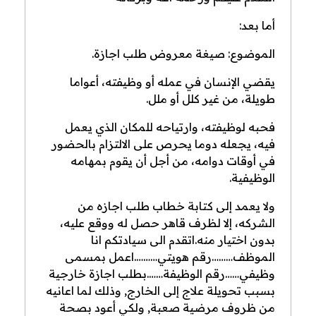
أما بعد:
الموضوع:
صيغة معروض طلب اجازة.
يقضي الإنسان في عمله أو وظيفته، أعواما
طويلة، من غير كلل أو ملل.
فحبه لوظيفته، وارتياحه للمكان الذي يعمل
فيه، يجعله دوما يحرص على الالتزام بالحضور
في أوقات دوامه، من أجل أن يقوم بمهامه
الوظيفية.
ولا يعمد إلى كتابة خطاب طلب اجازه من
الشركه، إلا لظرف قاهر حصل له ووقع عليه،
بدون اختيار منه.اتقدم الى سيادتكم انا
الموظف………رقم هويتي……….اعمل بمسمى
وظيفي……رقم الوظيفة…….بطلب اجازة خارجية
بسبب تحويلة علاج إلى الخارج, وذلك لما اعانيه
من ظروف مرضية صعبة, ولكي أعود بصحة