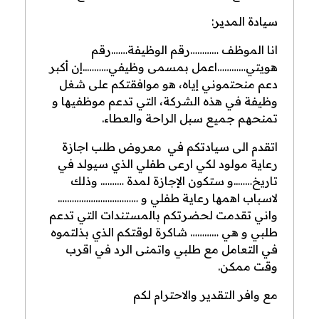
سيادة المدير:
انا الموظف …………رقم الوظيفة…….رقم
هويتي…………اعمل بمسمى وظيفي………..إن أكبر
دعم منحتموني إياه، هو موافقتكم على شغل
وظيفة في هذه الشركة، التي تدعم موظفيها و
تمنحهم جميع سبل الراحة والعطاء.
اتقدم الى سيادتكم في معروض طلب اجازة
رعاية مولود لكي ارعى طفلي الذي سيولد في
تاريخ……..و ستكون الإجازة لمدة ………. وذلك
لاسباب اهمها رعاية طفلي و …………………………….
واني تقدمت لحضرتكم بالمستندات التي تدعم
طلبي و هي ………… شاكرة لوقتكم الذي بذلتموه
في التعامل مع طلبي واتمنى الرد في اقرب
وقت ممكن.
مع وافر التقدير والاحترام لكم