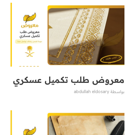
معروض طلب تكميل عسكري
بواسطة
abdullah eldosary