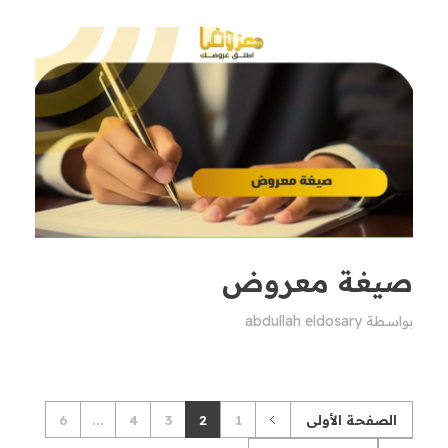
صيغة معروض
بواسطة
abdullah eldosary
الصفحة الأولى
1
2
3
4
...
6